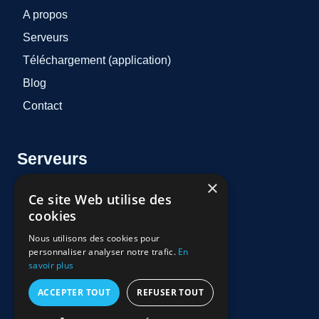
A propos
Serveurs
Téléchargement (application)
Blog
Contact
Serveurs
×
Ce site Web utilise des
AtlasPro
cookies
OTT
Nous utilisons des cookies pour
premium ott
personnaliser analyser notre trafic.
En
savoir plus
Iron TV PRO
ACCEPTER TOUT
REFUSER TOUT
Lynx