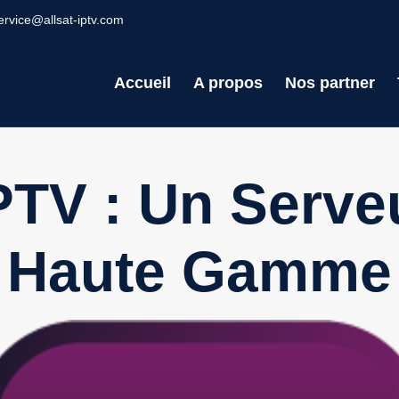
ervice@allsat-iptv.com
Accueil
A propos
Nos partner
PTV : Un Serve
Haute Gamme