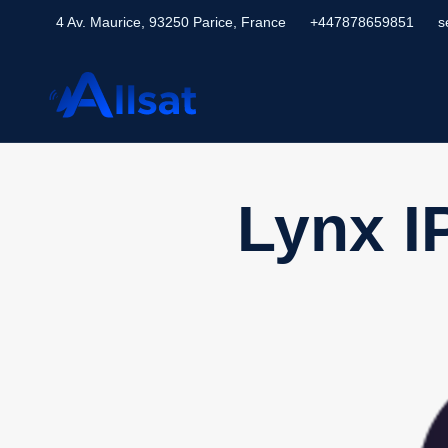
4 Av. Maurice, 93250 Parice, France
+447878659851
s
Lynx I