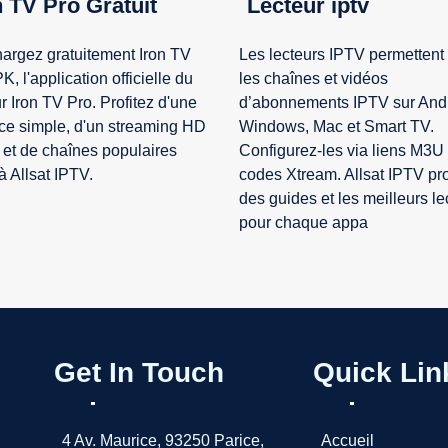
n TV Pro Gratuit
Lecteur iptv
argez gratuitement Iron TV
Les lecteurs IPTV permettent 
K, l'application officielle du
les chaînes et vidéos
r Iron TV Pro. Profitez d'une
d’abonnements IPTV sur Andr
ace simple, d'un streaming HD
Windows, Mac et Smart TV.
 et de chaînes populaires
Configurez-les via liens M3U
à Allsat IPTV.
codes Xtream. Allsat IPTV p
des guides et les meilleurs le
pour chaque appa
Get In Touch
Quick Lin
4 Av. Maurice, 93250 Parice,
Accueil