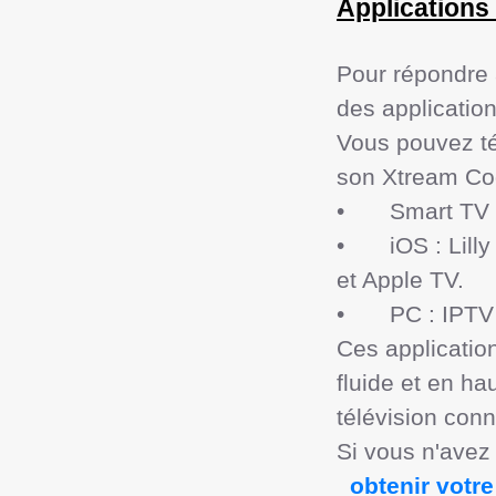
Applications 
Pour répondre a
des application
Vous pouvez tél
son Xtream Code
•	Smart TV : Smart STB, IPTV Smarters, Netiptv, Quzu.

•	iOS : Lilly Player, GSE IPTV, Flex IPTV, compatibles avec iPhone, iPad, 
et Apple TV.

•	PC : IPTV Smarters Player et d'autres applications.

Ces application
fluide et en hau
télévision conn
Si vous n'avez 
 obtenir vot