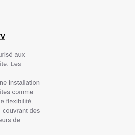
TV
risé aux 
te. Les 
e installation 
uites comme 
flexibilité.

 couvrant des 
urs de 