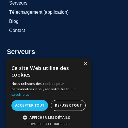
Serveurs
Téléchargement (application)
Blog
Contact
Serveurs
×
Ce site Web utilise des
AtlasPro
cookies
OTT
Nous utilisons des cookies pour
premium ott
personnaliser analyser notre trafic.
En
savoir plus
Iron TV PRO
ACCEPTER TOUT
REFUSER TOUT
Lynx
Orca Pro Plus
AFFICHER LES DÉTAILS
POWERED BY COOKIESCRIPT